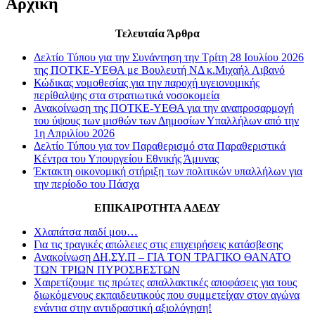
Αρχική
Τελευταία Άρθρα
Δελτίο Τύπου για την Συνάντηση την Τρίτη 28 Ιουλίου 2026
της ΠΟΤΚΕ-ΥΕΘΑ με Βουλευτή ΝΔ κ.Μιχαήλ Λιβανό
Κώδικας νομοθεσίας για την παροχή υγειονομικής
περίθαλψης στα στρατιωτικά νοσοκομεία
Ανακοίνωση της ΠΟΤΚΕ-ΥΕΘΑ για την αναπροσαρμογή
του ύψους των μισθών των Δημοσίων Υπαλλήλων από την
1η Απριλίου 2026
Δελτίο Τύπου για τον Παραθερισμό στα Παραθεριστικά
Κέντρα του Υπουργείου Εθνικής Άμυνας
Έκτακτη οικονομική στήριξη των πολιτικών υπαλλήλων για
την περίοδο του Πάσχα
ΕΠΙΚΑΙΡΟΤΗΤΑ ΑΔΕΔΥ
Χλαπάτσα παιδί μου…
Για τις τραγικές απώλειες στις επιχειρήσεις κατάσβεσης
Ανακοίνωση ΔΗ.ΣΥ.Π – ΓΙΑ ΤΟΝ ΤΡΑΓΙΚΟ ΘΑΝΑΤΟ
ΤΩΝ ΤΡΙΩΝ ΠΥΡΟΣΒΕΣΤΩΝ
Χαιρετίζουμε τις πρώτες απαλλακτικές αποφάσεις για τους
διωκόμενους εκπαιδευτικούς που συμμετείχαν στον αγώνα
ενάντια στην αντιδραστική αξιολόγηση!