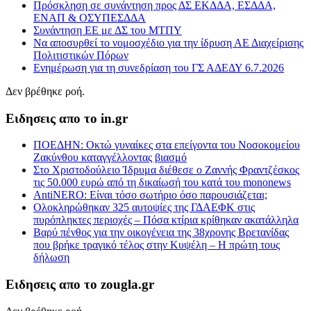
Πρόσκληση σε συνάντηση προς ΔΣ ΕΚΔΔΑ, ΕΣΔΔΑ,
ΕΝΑΠ & ΟΣΥΠΕΣΔΔΑ
Συνάντηση ΕΕ με ΔΣ του ΜΤΠΥ
Να αποσυρθεί το νομοσχέδιο για την ίδρυση ΑΕ Διαχείρισης
Πολιτιστικών Πόρων
Ενημέρωση για τη συνεδρίαση του ΓΣ ΑΔΕΔΥ 6.7.2026
Δεν βρέθηκε ροή.
Ειδησεις απο το in.gr
ΠΟΕΔΗΝ: Οκτώ γυναίκες στα επείγοντα του Νοσοκομείου
Ζακύνθου καταγγέλλοντας βιασμό
Στο Χριστοδούλειο Ίδρυμα διέθεσε ο Ζαννής Φραντζέσκος
τις 50.000 ευρώ από τη δικαίωσή του κατά του mononews
AntiNERO: Είναι τόσο σωτήριο όσο παρουσιάζεται;
Ολοκληρώθηκαν 325 αυτοψίες της ΓΔΑΕΦΚ στις
πυρόπληκτες περιοχές – Πόσα κτίρια κρίθηκαν ακατάλληλα
Βαρύ πένθος για την οικογένεια της 38χρονης Βρετανίδας
που βρήκε τραγικό τέλος στην Κυψέλη – Η πρώτη τους
δήλωση
Ειδησεις απο το zougla.gr