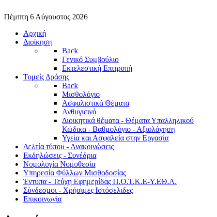
Πέμπτη 6 Αύγουστος 2026
Αρχική
Διοίκηση
Back
Γενικό Συμβούλιο
Εκτελεστική Επιτροπή
Τομείς Δράσης
Back
Μισθολόγιο
Ασφαλιστικά Θέματα
Ανθυγιεινό
Διοικητικά θέματα - Θέματα Υπαλληλικού
Κώδικα - Βαθμολόγιο - Αξιολόγηση
Υγεία και Ασφαλεία στην Εργασία
Δελτία τύπου - Ανακοινώσεις
Εκδηλώσεις - Συνέδρια
Νομολογία Νομοθεσία
Υπηρεσία Φύλλων Μισθοδοσίας
Έντυπα - Τεύχη Εφημερίδας Π.Ο.Τ.Κ.Ε-Υ.ΕΘ.Α.
Σύνδεσμοι - Χρήσιμες Ιστόσελιδες
Επικοινωνία