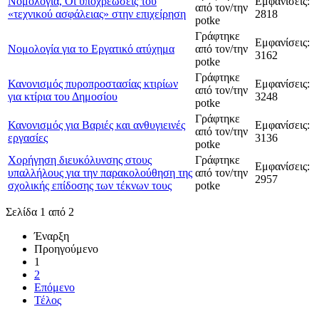
Νομολογία, Οι υποχρεώσεις του
Εμφανίσεις:
από τον/την
«τεχνικού ασφάλειας» στην επιχείρηση
2818
potke
Γράφτηκε
Εμφανίσεις:
Νομολογία για το Eργατικό ατύχημα
από τον/την
3162
potke
Γράφτηκε
Κανονισμός πυροπροστασίας κτιρίων
Εμφανίσεις:
από τον/την
για κτίρια του Δημοσίου
3248
potke
Γράφτηκε
Κανονισμός για Βαριές και ανθυγιεινές
Εμφανίσεις:
από τον/την
εργασίες
3136
potke
Χορήγηση διευκόλυνσης στους
Γράφτηκε
Εμφανίσεις:
υπαλλήλους για την παρακολούθηση της
από τον/την
2957
σχολικής επίδοσης των τέκνων τους
potke
Σελίδα 1 από 2
Έναρξη
Προηγούμενο
1
2
Επόμενο
Τέλος