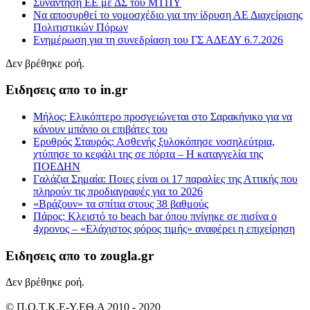
Συνάντηση ΕΕ με ΔΣ του ΜΤΠΥ
Να αποσυρθεί το νομοσχέδιο για την ίδρυση ΑΕ Διαχείρισης
Πολιτιστικών Πόρων
Ενημέρωση για τη συνεδρίαση του ΓΣ ΑΔΕΔΥ 6.7.2026
Δεν βρέθηκε ροή.
Ειδησεις απο το in.gr
Μήλος: Ελικόπτερο προσγειώνεται στο Σαρακήνικο για να
κάνουν μπάνιο οι επιβάτες του
Ερυθρός Σταυρός: Ασθενής ξυλοκόπησε νοσηλεύτρια,
χτύπησε το κεφάλι της σε πόρτα – Η καταγγελία της
ΠΟΕΔΗΝ
Γαλάζια Σημαία: Ποιες είναι οι 17 παραλίες της Αττικής που
πληρούν τις προδιαγραφές για το 2026
«Βράζουν» τα σπίτια στους 38 βαθμούς
Πάρος: Κλειστό το beach bar όπου πνίγηκε σε πισίνα ο
4χρονος – «Ελάχιστος φόρος τιμής» αναφέρει η επιχείρηση
Ειδησεις απο το zougla.gr
Δεν βρέθηκε ροή.
© Π.Ο.Τ.Κ.Ε-Υ.ΕΘ.Α 2010 - 2020