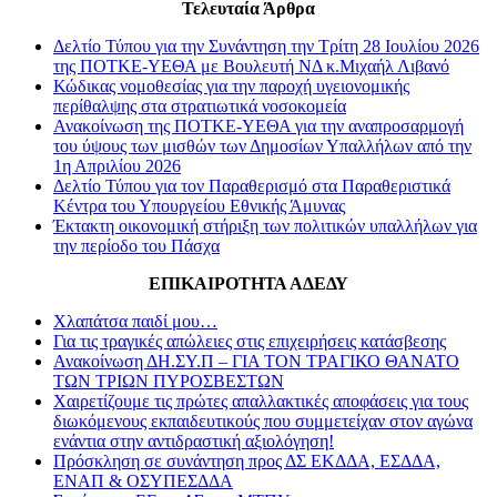
Τελευταία Άρθρα
Δελτίο Τύπου για την Συνάντηση την Τρίτη 28 Ιουλίου 2026
της ΠΟΤΚΕ-ΥΕΘΑ με Βουλευτή ΝΔ κ.Μιχαήλ Λιβανό
Κώδικας νομοθεσίας για την παροχή υγειονομικής
περίθαλψης στα στρατιωτικά νοσοκομεία
Ανακοίνωση της ΠΟΤΚΕ-ΥΕΘΑ για την αναπροσαρμογή
του ύψους των μισθών των Δημοσίων Υπαλλήλων από την
1η Απριλίου 2026
Δελτίο Τύπου για τον Παραθερισμό στα Παραθεριστικά
Κέντρα του Υπουργείου Εθνικής Άμυνας
Έκτακτη οικονομική στήριξη των πολιτικών υπαλλήλων για
την περίοδο του Πάσχα
ΕΠΙΚΑΙΡΟΤΗΤΑ ΑΔΕΔΥ
Χλαπάτσα παιδί μου…
Για τις τραγικές απώλειες στις επιχειρήσεις κατάσβεσης
Ανακοίνωση ΔΗ.ΣΥ.Π – ΓΙΑ ΤΟΝ ΤΡΑΓΙΚΟ ΘΑΝΑΤΟ
ΤΩΝ ΤΡΙΩΝ ΠΥΡΟΣΒΕΣΤΩΝ
Χαιρετίζουμε τις πρώτες απαλλακτικές αποφάσεις για τους
διωκόμενους εκπαιδευτικούς που συμμετείχαν στον αγώνα
ενάντια στην αντιδραστική αξιολόγηση!
Πρόσκληση σε συνάντηση προς ΔΣ ΕΚΔΔΑ, ΕΣΔΔΑ,
ΕΝΑΠ & ΟΣΥΠΕΣΔΔΑ