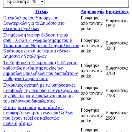
Εμφάνιση #
Τίτλος
Δημιουργός
Εμφανίσεις
Η εγκύκλιος του Υπουργείου
Γράφτηκε
Εμφανίσεις:
Εσωτερικών για το Δημόσιο στο
από τον/την
1692
κλείσιμο σχολείων
potke
Ενημέρωση για την έκδοση της υπ΄
αριθ. 167/2014 γνωμοδότησης του Ε
Γράφτηκε
Εμφανίσεις:
Τμήματος του Νομικού Συμβουλίου του
από τον/την
3248
Κράτους σχετικά με θέματα αδειών
potke
Δημοσίων Υπαλλήλων
Το Συμβούλιο Επικρατείας (ΣτΕ) για το
Γράφτηκε
καθεστώς αυτόματης αργίας των
Εμφανίσεις:
από τον/την
δημοσίων υπαλλήλων που διαπράττουν
3708
potke
πειθαρχικό παράπτωμα.
Εγκύκλιος σχετική με τις υπηρεσιακές
Γράφτηκε
μεταβολές την περίοδο των εκλογών και
Εμφανίσεις:
από τον/την
την άδεια προς διευκόλυνση άσκησης
2788
potke
του εκλογικού δικαιώματος
Κατά προτεραιότητα μετάταξη ή
Γράφτηκε
μεταφορά των τρίτεκνων υπαλλήλων
Εμφανίσεις:
από τον/την
που έχουν τεθεί σε καθεστώς
2990
potke
διαθεσιμότητας
Γράφτηκε