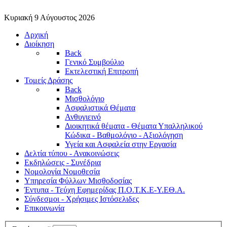
Κυριακή 9 Αύγουστος 2026
Αρχική
Διοίκηση
Back
Γενικό Συμβούλιο
Εκτελεστική Επιτροπή
Τομείς Δράσης
Back
Μισθολόγιο
Ασφαλιστικά Θέματα
Ανθυγιεινό
Διοικητικά θέματα - Θέματα Υπαλληλικού
Κώδικα - Βαθμολόγιο - Αξιολόγηση
Υγεία και Ασφαλεία στην Εργασία
Δελτία τύπου - Ανακοινώσεις
Εκδηλώσεις - Συνέδρια
Νομολογία Νομοθεσία
Υπηρεσία Φύλλων Μισθοδοσίας
Έντυπα - Τεύχη Εφημερίδας Π.Ο.Τ.Κ.Ε-Υ.ΕΘ.Α.
Σύνδεσμοι - Χρήσιμες Ιστόσελιδες
Επικοινωνία